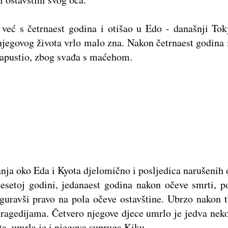
 već s četrnaest godina i otišao u Edo - današnji To
jegovog života vrlo malo zna. Nakon četrnaest godina i
 napustio, zbog svađa s maćehom.
nja oko Eda i Kyota djelomično i posljedica narušenih 
desetoj godini, jedanaest godina nakon očeve smrti, p
uravši pravo na pola očeve ostavštine. Ubrzo nakon to
 tragedijama. Četvero njegove djece umrlo je jedva nek
ta, umrla je i njegova supruga Kiku.