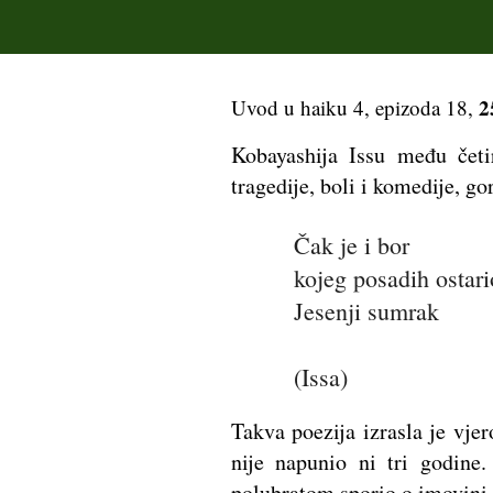
2
Uvod u haiku 4, epizoda 18,
Kobayashija Issu među četi
tragedije, boli i komedije, go
Čak je i bor
kojeg posadih ostari
Jesenji sumrak
(Issa)
Takva poezija izrasla je vje
nije napunio ni tri godin
polubratom sporio o imovini i