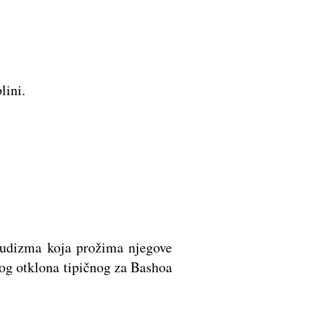
lini.
 budizma koja prožima njegove
kog otklona tipičnog za Bashoa