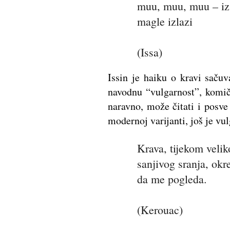
muu, muu, muu – iz
magle izlazi
(Issa)
Issin je haiku o kravi saču
navodnu “vulgarnost”, komič
naravno, može čitati i posve
modernoj varijanti, još je vu
Krava, tijekom velik
sanjivog sranja, okr
da me pogleda.
(Kerouac)