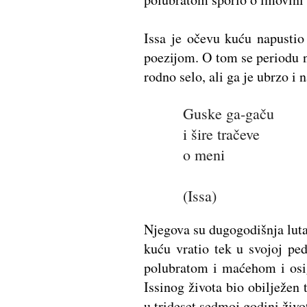
Issa je očevu kuću napustio
poezijom. O tom se periodu n
rodno selo, ali ga je ubrzo i
Guske ga-gaču
i šire tračeve
o meni
(Issa)
Njegova su dugogodišnja luta
kuću vratio tek u svojoj pe
polubratom i maćehom i osig
Issinog života bio obilježen
u trideset sedmoj godini živo