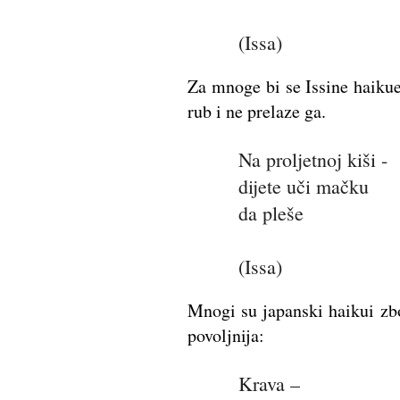
(Issa)
Za mnoge bi se Issine haikue
rub i ne prelaze ga.
Na proljetnoj kiši -
dijete uči mačku
da pleše
(Issa)
Mnogi su japanski haikui zbo
povoljnija:
Krava –