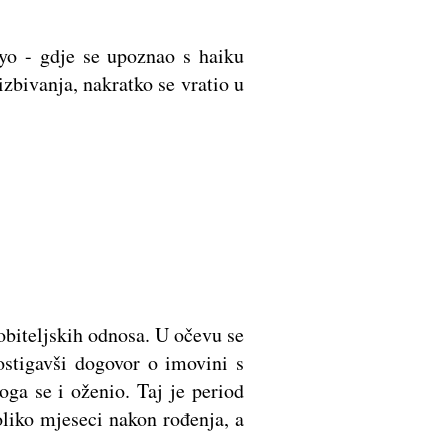
kyo - gdje se upoznao s haiku
zbivanja, nakratko se vratio u
obiteljskih odnosa. U očevu se
ostigavši dogovor o imovini s
ga se i oženio. Taj je period
oliko mjeseci nakon rođenja, a