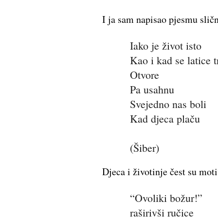
I ja sam napisao pjesmu slične
Iako je život isto
Kao i kad se latice t
Otvore
Pa usahnu
Svejedno nas boli
Kad djeca plaču
(Šiber)
Djeca i životinje čest su moti
“Ovoliki božur!”
raširivši ručice