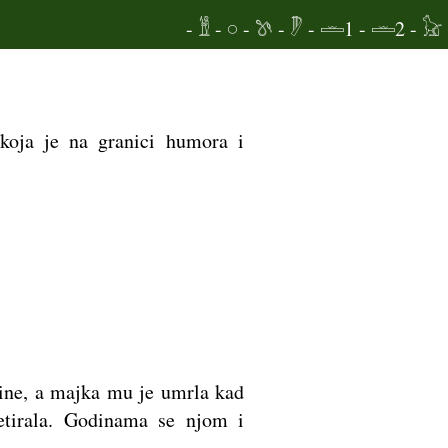
- 𓁰
- 𓏸
- 𓌗
- 𓏢
- 𓏛1
- 𓏛2
- 𓃠
 koja je na granici humora i
odine, a majka mu je umrla kad
etirala. Godinama se njom i