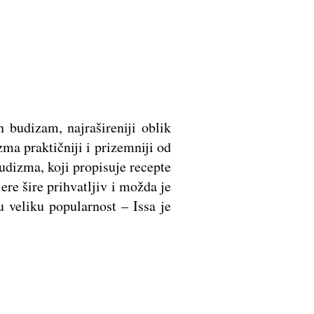
n budizam, najrašireniji oblik
ma praktičniji i prizemniji od
budizma, koji propisuje recepte
ere šire prihvatljiv i možda je
 veliku popularnost – Issa je