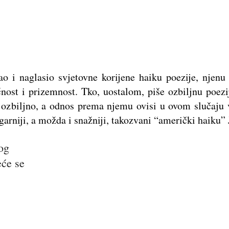
vao i naglasio svjetovne korijene haiku poezije, njen
nost i prizemnost. Tko, uostalom, piše ozbiljnu poezi
 ozbiljno, a odnos prema njemu ovisi u ovom slučaju v
lgarniji, a možda i snažniji, takozvani “američki haiku
og
eće se