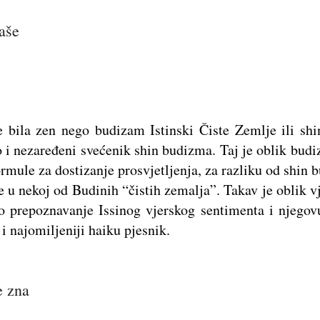
aše
e bila zen nego budizam Istinski Čiste Zemlje ili shi
 i nezaređeni svećenik shin budizma. Taj je oblik budiz
ormule za dostizanje prosvjetljenja, za razliku od shin 
 u nekoj od Budinih “čistih zemalja”. Takav je oblik vj
o prepoznavanje Issinog vjerskog sentimenta i njegovu
i najomiljeniji haiku pjesnik.
e zna