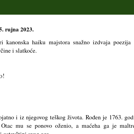
5. rujna 2023.
ri kanonska haiku majstora snažno izdvaja poezija
rčine i slatkoće.
o!
rojatno i iz njegovog teškog života. Rođen je 1763. g
e. Otac mu se ponovo oženio, a maćeha ga je maltr
 ostavštini svog oca.