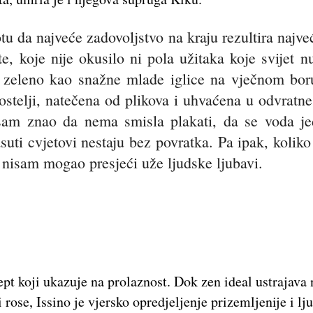
tu da najveće zadovoljstvo na kraju rezultira najv
te, koje nije okusilo ni pola užitaka koje svijet 
 i zeleno kao snažne mlade iglice na vječnom bor
ostelji, natečena od plikova i uhvaćena u odvrat
sam znao da nema smisla plakati, da se voda j
suti cvjetovi nestaju bez povratka. Pa ipak, kolik
nisam mogao presjeći uže ljudske ljubavi.
pt koji ukazuje na prolaznost. Dok zen ideal ustrajava 
 rose, Issino je vjersko opredjeljenje prizemljenije i lj