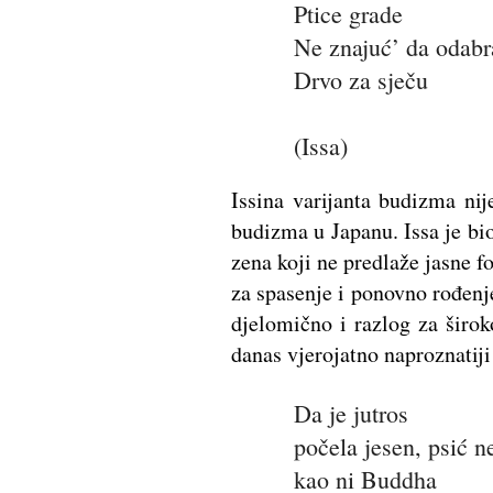
Ptice grade
Ne znajuć’ da odabr
Drvo za sječu
(Issa)
Issina varijanta budizma nij
budizma u Japanu. Issa je bio
zena koji ne predlaže jasne f
za spasenje i ponovno rođenje
djelomično i razlog za širok
danas vjerojatno naproznatiji 
Da je jutros
počela jesen, psić n
kao ni Buddha