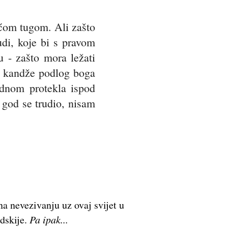
ećom tugom. Ali zašto
nudi, koje bi s pravom
u - zašto mora ležati
ne kandže podlog boga
ednom protekla ispod
o god se trudio, nisam
na nevezivanju uz ovaj svijet u
udskije.
Pa ipak...