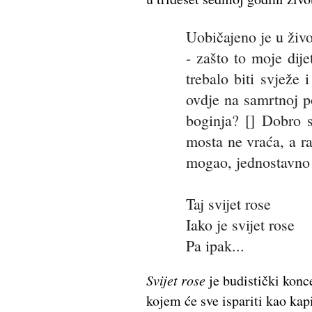
Uobičajeno je u živo
- zašto to moje dije
trebalo biti svježe
ovdje na samrtnoj p
boginja? [] Dobro 
mosta ne vraća, a ra
mogao, jednostavno 
Taj svijet rose
Iako je svijet rose
Pa ipak...
Svijet rose
je budistički konce
kojem će sve ispariti kao kapi